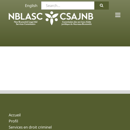
Skip
Search
English
to
for:
content
Accueil
Profil
Services en droit criminel